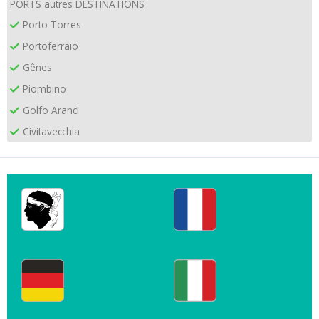
PORTS autres DESTINATIONS
Porto Torres
Portoferraio
Gênes
Piombino
Golfo Aranci
Civitavecchia