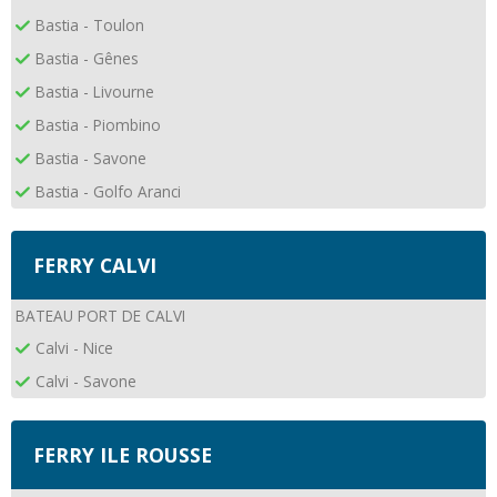
Bastia - Toulon
Bastia - Gênes
Bastia - Livourne
Bastia - Piombino
Bastia - Savone
Bastia - Golfo Aranci
FERRY CALVI
BATEAU PORT DE CALVI
Calvi - Nice
Calvi - Savone
FERRY ILE ROUSSE